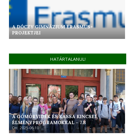
A DÓCZY GIMNÁZIUM ERASMUS+
PROJEKTJEI
HATÁRTALANUL!
A GÖMÖRVIDÉK ÉS KASSA KINCSEI,
ÉLMÉNYPROGRAMOKKAL – 7.B
On:
2025-06-10