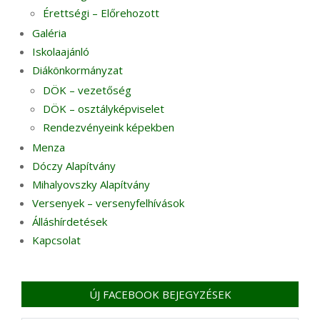
Érettségi – Előrehozott
Galéria
Iskolaajánló
Diákönkormányzat
DÖK – vezetőség
DÖK – osztályképviselet
Rendezvényeink képekben
Menza
Dóczy Alapítvány
Mihalyovszky Alapítvány
Versenyek – versenyfelhívások
Álláshírdetések
Kapcsolat
ÚJ FACEBOOK BEJEGYZÉSEK