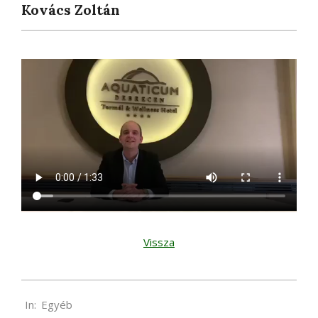
Kovács Zoltán
Vissza
2020-
In:
Egyéb
11-