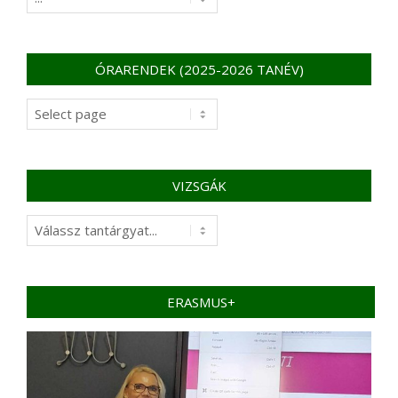
–
DIÁKOKNAK
ÓRARENDEK (2025-2026 TANÉV)
Órarendek
(2025-
2026
tanév)
VIZSGÁK
Vizsgák
ERASMUS+