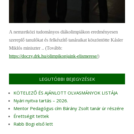
A nemzetközi tudományos diákolimpiákon eredményesen
szereplő tanulókat és felkészítő tanáraikat köszöntötte Kásler
Miklós miniszter .. (Tovább:
https://doczy.drk.hu/olimpikonjaink-elismerese/
)
LEGUTÓBBI BEJEGYZÉSEK
KÖTELEZŐ ÉS AJÁNLOTT OLVASMÁNYOK LISTÁJA
Nyári nyitva tartás – 2026.
Mentor Pedagógus cím Bárány Zsolt tanár úr részére
Érettségit tettek
Rabb Bogi első lett