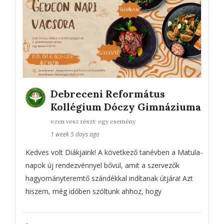
Debreceni Református
Kollégium Dóczy Gimnáziuma
ezen vesz részt: egy esemény
1 week 5 days ago
Kedves volt Diákjaink! A következő tanévben a Matula-
napok új rendezvénnyel bővül, amit a szervezők
hagyományteremtő szándékkal indítanak útjára! Azt
hiszem, még időben szóltunk ahhoz, hogy