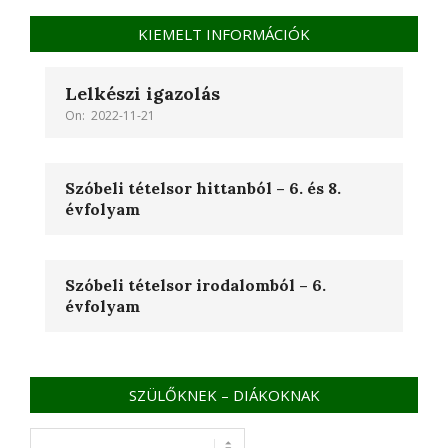
KIEMELT INFORMÁCIÓK
Lelkészi igazolás
On:
2022-11-21
Szóbeli tételsor hittanból – 6. és 8.
évfolyam
Szóbeli tételsor irodalomból – 6.
évfolyam
SZÜLŐKNEK – DIÁKOKNAK
SZÜLŐKNEK