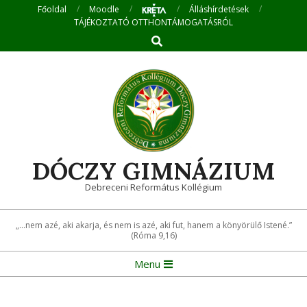
Skip
Főoldal
Moodle
Álláshírdetések
TÁJÉKOZTATÓ OTTHONTÁMOGATÁSRÓL
to
Search
content
DÓCZY GIMNÁZIUM
Debreceni Református Kollégium
„...nem azé, aki akarja, és nem is azé, aki fut, hanem a könyörülő Istené.”
(Róma 9,16)
Primary
Menu
Navigation
Menu