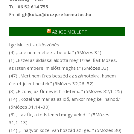
Tel:
06 52 614 755
Email:
gh[kukac]doczy.reformatus.hu
AZ IGE MELLETT
Ige Mellett - elköszönés
(4) „…de nem mehetsz be oda.” (5Mózes 34)
(1) „Ezzel az áldással áldotta meg Izráel fiait Mózes,
az Isten embere, mielőtt meghalt.” (5Mózes 33)
(47) „Mert nem üres beszéd az számotokra, hanem
életet jelent nektek.” (5Mózes 32,26–52)
(3) „Bizony, az Úr nevét hirdetem…” (5Mózes 32,1–25)
(14) „Közel van már az az idő, amikor meg kell halnod.”
(5Mózes 31,14–30)
(6) „…az Úr, a te Istened megy veled…” (5Mózes
31,1–13)
(14) „…nagyon közel van hozzád az Ige…” (5Mózes 30)