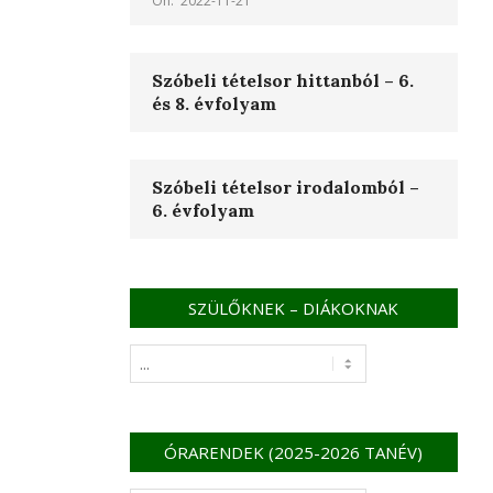
On:
2022-11-21
Szóbeli tételsor hittanból – 6.
és 8. évfolyam
Szóbeli tételsor irodalomból –
6. évfolyam
SZÜLŐKNEK – DIÁKOKNAK
ÓRARENDEK (2025-2026 TANÉV)