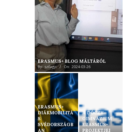
ERASMUS+ BLOG MÁLTÁRÓL
By:
szilagyi
On:
2024-03-26
ERASMUS+
DIÁKMOBILITÁ
A DÓCZY
S
GIMNÁZIUM
SVÉDORSZÁGB
ERASMUS+
AN
PROJEKTJEI