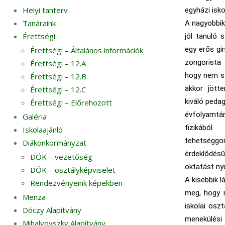
Helyi tanterv
egyházi isko
Tanáraink
A nagyobbik
Érettségi
jól tanuló 
egy erős gi
Érettségi – Általános információk
zongorista
Érettségi – 12.A
hogy nem sz
Érettségi – 12.B
akkor jött
Érettségi – 12.C
kiváló peda
Érettségi – Előrehozott
évfolyamtár
Galéria
fizikábó
Iskolaajánló
tehetséggo
Diákönkormányzat
érdeklődé
DÖK – vezetőség
oktatást ny
DÖK – osztályképviselet
A kisebbik 
Rendezvényeink képekben
meg, hogy n
Menza
iskolai osz
Dóczy Alapítvány
menekülési
Mihalyovszky Alapítvány