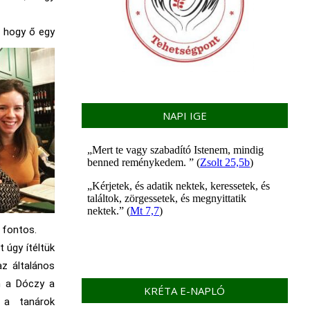
, hogy ő egy
NAPI IGE
 fontos.
 úgy ítéltük
az általános
én a Dóczy a
KRÉTA E-NAPLÓ
 a tanárok