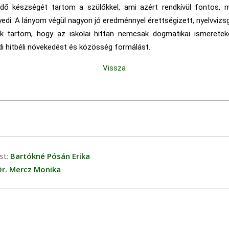
dő készségét tartom a szülőkkel, ami azért rendkívül fontos, 
di. A lányom végül nagyon jó eredménnyel érettségizett, nyelvvizsgá
ek tartom, hogy az iskolai hittan nemcsak dogmatikai ismereteke
i hitbéli növekedést és közösség formálást.
Vissza
st:
Bartókné Pósán Erika
Dr. Mercz Monika