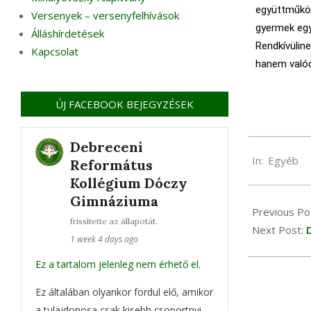
együttműkö
Versenyek – versenyfelhívások
gyermek egye
Álláshírdetések
Rendkívülin
Kapcsolat
hanem valód
ÚJ FACEBOOK BEJEGYZÉSEK
Debreceni
In:
Egyéb
Református
Kollégium Dóczy
Gimnáziuma
Previous Po
frissítette az állapotát.
Next Post:
1 week 4 days ago
Ez a tartalom jelenleg nem érhető el.
Ez általában olyankor fordul elő, amikor
a tulajdonosa csak kisebb csoportnyi