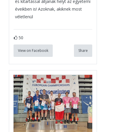
és kitartással álljanak helyt az egyetemi
éveikben is! Azoknak, akiknek most
véletlenül
50
View on Facebook
Share