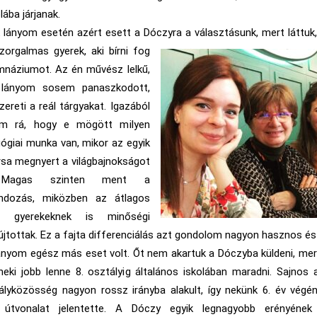
lába járjanak.
 lányom esetén azért esett a Dóczyra a választásunk, mert láttuk
szorgalmas gyerek, a
ki bírni fog
mnáziumot. Az én művész lelkű,
 lányom sosem panaszkodott,
ereti a reál tárgyakat. Igazából
em rá, hogy e mögött milyen
gógiai munka van, mikor az egyik
sa megnyert a világbajnokságot
l. Magas szinten ment a
ndozás, miközben az átlagos
sű gyerekeknek is minőségi
újtottak. Ez a fajta differenciálás azt gondolom nagyon hasznos és
lányom egész más eset volt. Őt nem akartuk a Dóczyba küldeni, mert
eki jobb lenne 8. osztályig általános iskolában maradni. Sajnos 
tályközösség nagyon rossz irányba alakult, így nekünk 6. év vég
 útvonalat jelentette. A Dóczy egyik legnagyobb erényének