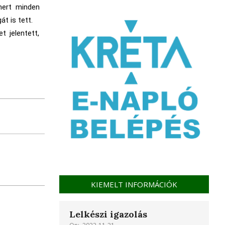
mert minden
t is tett.
t jelentett,
KIEMELT INFORMÁCIÓK
Lelkészi igazolás