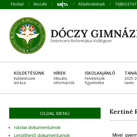
Főoldal
Moodle
Álláshírdetések
TÁJÉKOZTA
DÓCZY GIMNÁ
Debreceni Református Kollégium
KÜLDETÉSÜNK
HÍREK
ISKOLAAJÁNLÓ
TANÁ
Küldetésünk
Aktuális
Felvételizők
2025-2
leírása
információk
figyelmébe
tanév
Kertiné 
OLDAL MENÜ
Iskolai dokumentumok
Letölthető dokumentumok
Mivel gyerm