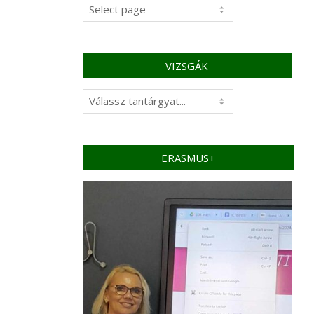
VIZSGÁK
ERASMUS+