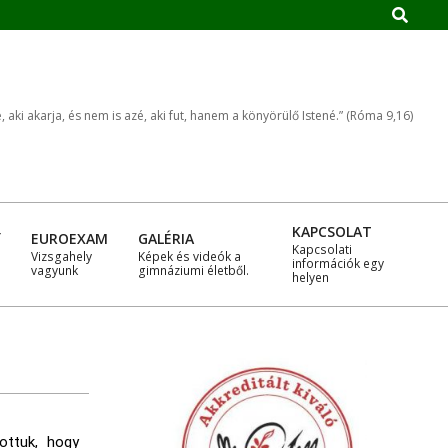
, aki akarja, és nem is azé, aki fut, hanem a könyörülő Istené.” (Róma 9,16)
KAPCSOLAT
Y
EUROEXAM
GALÉRIA
Kapcsolati
Vizsgahely
Képek és videók a
információk egy
vagyunk
gimnáziumi életből.
n
helyen
ottuk, hogy