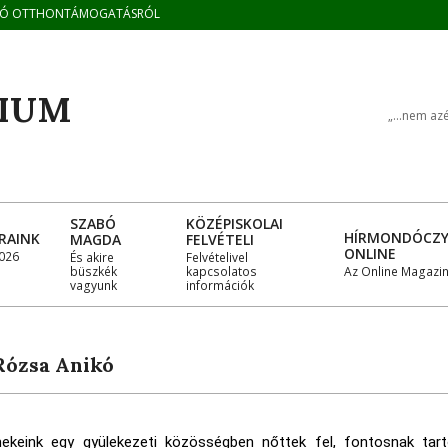
TÓ OTTHONTÁMOGATÁSRÓL
ZIUM
„...nem azé
SZABÓ
KÖZÉPISKOLAI
HÍRMONDÓCZ
RAINK
MAGDA
FELVÉTELI
ONLINE
026
És akire
Felvételivel
büszkék
kapcsolatos
Az Online Magazi
vagyunk
információk
Rózsa Anikó
ekeink egy gyülekezeti közösségben nőttek fel, fontosnak tart