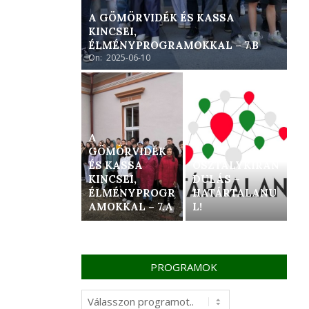
A GÖMÖRVIDÉK ÉS KASSA
KINCSEI,
ÉLMÉNYPROGRAMOKKAL – 7.B
On:
2025-06-10
A
GÖMÖRVIDÉK
ÉS KASSA
OSZTÁLYKIRÁN
KINCSEI,
DULÁS –
ÉLMÉNYPROGR
HATÁRTALANU
AMOKKAL – 7.A
L!
PROGRAMOK