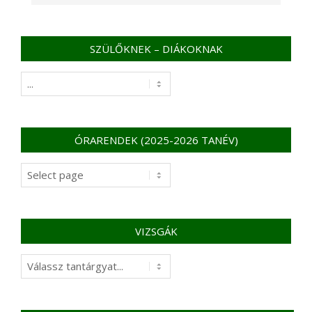
SZÜLŐKNEK – DIÁKOKNAK
SZÜLŐKNEK
–
DIÁKOKNAK
ÓRARENDEK (2025-2026 TANÉV)
Órarendek
(2025-
2026
tanév)
VIZSGÁK
Vizsgák