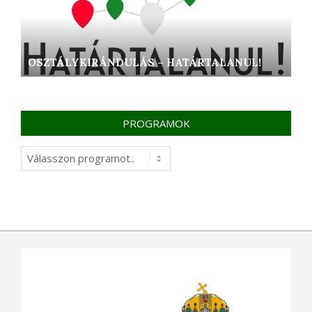
OSZTÁLYKIRÁNDULÁS – HATÁRTALANUL!
PROGRAMOK
Programok