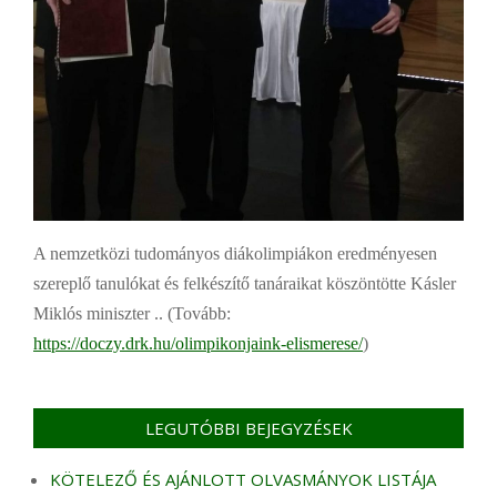
A nemzetközi tudományos diákolimpiákon eredményesen
szereplő tanulókat és felkészítő tanáraikat köszöntötte Kásler
Miklós miniszter .. (Tovább:
https://doczy.drk.hu/olimpikonjaink-elismerese/
)
LEGUTÓBBI BEJEGYZÉSEK
KÖTELEZŐ ÉS AJÁNLOTT OLVASMÁNYOK LISTÁJA