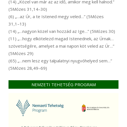
(14) „Közel van már az az idő, amikor meg kell halnod.”
(5Mózes 31,14–30)
(6) „…az Úr, a te Istened megy veled…” (5Mózes
31,1–13)
(14) „…nagyon közel van hozzád az Ige…” (5Mózes 30)
(11) „…hogy elkötelezd magad Istenednek, az Úrnak…
szövetségére, amelyet a mai napon köt veled az Úr…”
(5Mózes 29)
(65) „…nem lesz egy talpalatnyi nyugvóhelyed sem…”
(5Mózes 28,49–69)
NEMZETI TEHETSÉG PROGRAM