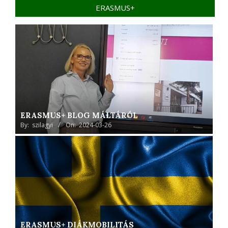
ERASMUS+
ERASMUS+ BLOG MÁLTÁRÓL
By:
szilagyi
On:
2024-03-26
ERASMUS+ DIÁKMOBILITÁS