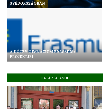
SVÉDORSZÁGBAN
A DÓCZY GIMNÁZIUM ERASMUS+
PROJEKTJEI
HATÁRTALANUL!