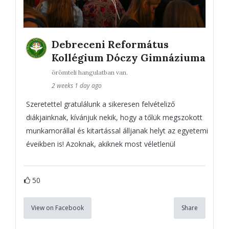
Debreceni Református
Kollégium Dóczy Gimnáziuma
örömteli hangulatban van.
2 weeks 1 day ago
Szeretettel gratulálunk a sikeresen felvételiző
diákjainknak, kívánjuk nekik, hogy a tőlük megszokott
munkamorállal és kitartással álljanak helyt az egyetemi
éveikben is! Azoknak, akiknek most véletlenül
50
View on Facebook
Share