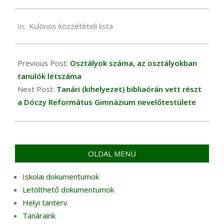
2016-
In:
Különös közzétételi lista
06-
01
Previous Post:
Osztályok száma, az osztályokban
tanulók létszáma
Next Post:
Tanári (kihelyezet) bibliaórán vett részt
a Dóczy Református Gimnázium nevelőtestülete
OLDAL MENÜ
Iskolai dokumentumok
Letölthető dokumentumok
Helyi tanterv
Tanáraink