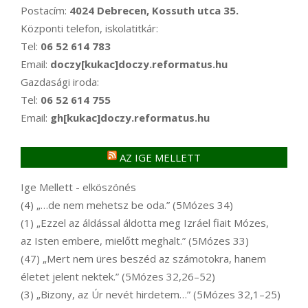
Postacím:
4024 Debrecen, Kossuth utca 35.
Központi telefon, iskolatitkár:
Tel:
06 52 614 783
Email:
doczy[kukac]doczy.reformatus.hu
Gazdasági iroda:
Tel:
06 52 614 755
Email:
gh[kukac]doczy.reformatus.hu
AZ IGE MELLETT
Ige Mellett - elköszönés
(4) „…de nem mehetsz be oda.” (5Mózes 34)
(1) „Ezzel az áldással áldotta meg Izráel fiait Mózes,
az Isten embere, mielőtt meghalt.” (5Mózes 33)
(47) „Mert nem üres beszéd az számotokra, hanem
életet jelent nektek.” (5Mózes 32,26–52)
(3) „Bizony, az Úr nevét hirdetem…” (5Mózes 32,1–25)