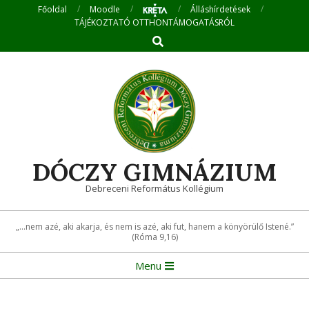
Skip
Főoldal
Moodle
Álláshírdetések
TÁJÉKOZTATÓ OTTHONTÁMOGATÁSRÓL
to
Search
content
DÓCZY GIMNÁZIUM
Debreceni Református Kollégium
„...nem azé, aki akarja, és nem is azé, aki fut, hanem a könyörülő Istené.”
(Róma 9,16)
Primary
Menu
Navigation
Menu