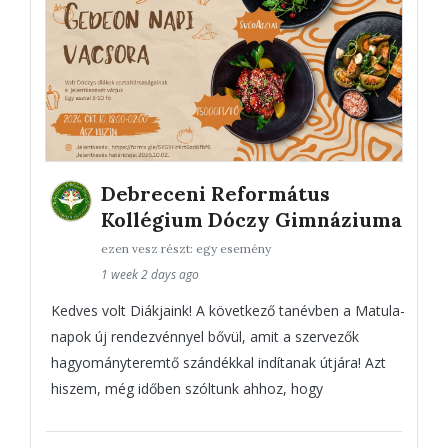
Debreceni Református
Kollégium Dóczy Gimnáziuma
ezen vesz részt: egy esemény
1 week 2 days ago
Kedves volt Diákjaink! A következő tanévben a Matula-
napok új rendezvénnyel bővül, amit a szervezők
hagyományteremtő szándékkal indítanak útjára! Azt
hiszem, még időben szóltunk ahhoz, hogy