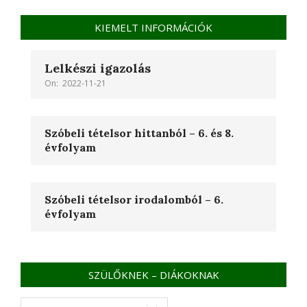
KIEMELT INFORMÁCIÓK
Lelkészi igazolás
On:
2022-11-21
Szóbeli tételsor hittanból – 6. és 8.
évfolyam
Szóbeli tételsor irodalomból – 6.
évfolyam
SZÜLŐKNEK – DIÁKOKNAK
SZÜLŐKNEK