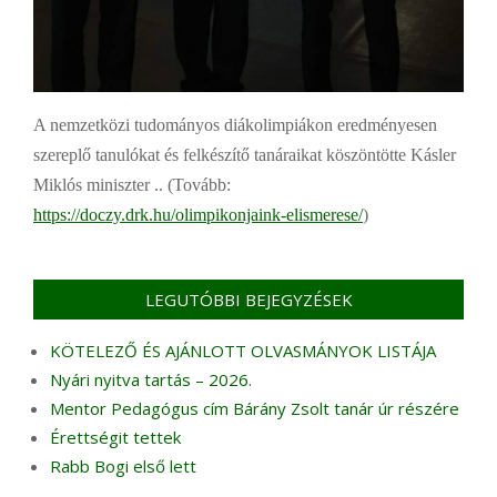
A nemzetközi tudományos diákolimpiákon eredményesen
szereplő tanulókat és felkészítő tanáraikat köszöntötte Kásler
Miklós miniszter .. (Tovább:
https://doczy.drk.hu/olimpikonjaink-elismerese/
)
LEGUTÓBBI BEJEGYZÉSEK
KÖTELEZŐ ÉS AJÁNLOTT OLVASMÁNYOK LISTÁJA
Nyári nyitva tartás – 2026.
Mentor Pedagógus cím Bárány Zsolt tanár úr részére
Érettségit tettek
Rabb Bogi első lett