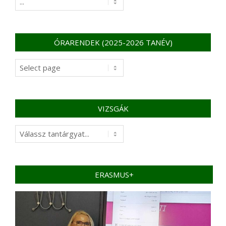
–
DIÁKOKNAK
ÓRARENDEK (2025-2026 TANÉV)
Órarendek
(2025-
2026
tanév)
VIZSGÁK
Vizsgák
ERASMUS+