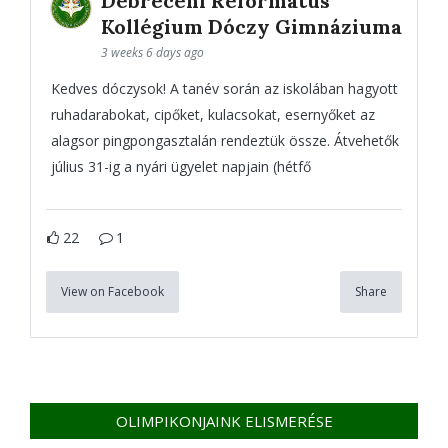
Debreceni Református
Kollégium Dóczy Gimnáziuma
3 weeks 6 days ago
Kedves dóczysok! A tanév során az iskolában hagyott
ruhadarabokat, cipőket, kulacsokat, esernyőket az
alagsor pingpongasztalán rendeztük össze. Átvehetők
július 31-ig a nyári ügyelet napjain (hétfő
22
1
View on Facebook
Share
OLIMPIKONJAINK ELISMERÉSE