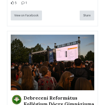
5
1
View on Facebook
Share
Debreceni Református
Kollégium Dóczy Gimnáziuma