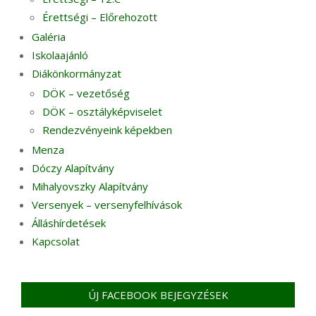
Érettségi – Előrehozott
Galéria
Iskolaajánló
Diákönkormányzat
DÖK – vezetőség
DÖK – osztályképviselet
Rendezvényeink képekben
Menza
Dóczy Alapítvány
Mihalyovszky Alapítvány
Versenyek – versenyfelhívások
Álláshírdetések
Kapcsolat
ÚJ FACEBOOK BEJEGYZÉSEK