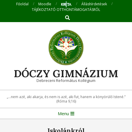
Skip
Főoldal
Moodle
Álláshírdetések
TÁJÉKOZTATÓ OTTHONTÁMOGATÁSRÓL
to
Search
content
DÓCZY GIMNÁZIUM
Debreceni Református Kollégium
„...nem azé, aki akarja, és nem is azé, aki fut, hanem a könyörülő Istené.”
(Róma 9,16)
Primary
Menu
Navigation
Menu
Iskolánkról