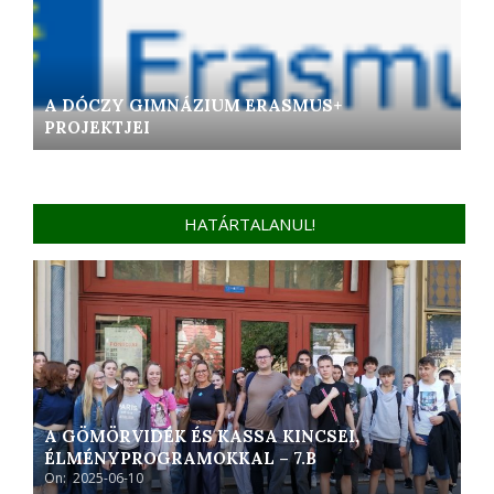
A DÓCZY GIMNÁZIUM ERASMUS+
PROJEKTJEI
HATÁRTALANUL!
A GÖMÖRVIDÉK ÉS KASSA KINCSEI,
ÉLMÉNYPROGRAMOKKAL – 7.B
On:
2025-06-10