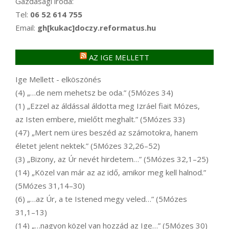
Gazdasági iroda:
Tel:
06 52 614 755
Email:
gh[kukac]doczy.reformatus.hu
AZ IGE MELLETT
Ige Mellett - elköszönés
(4) „…de nem mehetsz be oda.” (5Mózes 34)
(1) „Ezzel az áldással áldotta meg Izráel fiait Mózes,
az Isten embere, mielőtt meghalt.” (5Mózes 33)
(47) „Mert nem üres beszéd az számotokra, hanem
életet jelent nektek.” (5Mózes 32,26–52)
(3) „Bizony, az Úr nevét hirdetem…” (5Mózes 32,1–25)
(14) „Közel van már az az idő, amikor meg kell halnod.”
(5Mózes 31,14–30)
(6) „…az Úr, a te Istened megy veled…” (5Mózes
31,1–13)
(14) „…nagyon közel van hozzád az Ige…” (5Mózes 30)